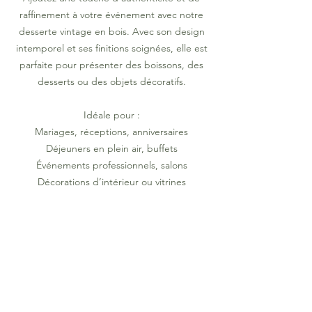
raffinement à votre événement avec notre
desserte vintage en bois. Avec son design
intemporel et ses finitions soignées, elle est
parfaite pour présenter des boissons, des
desserts ou des objets décoratifs.
Idéale pour :
Mariages, réceptions, anniversaires
Déjeuners en plein air, buffets
Événements professionnels, salons
Décorations d’intérieur ou vitrines
Pratique et élégante, cette desserte apportera
une atmosphère chaleureuse et raffinée à vos
moments les plus précieux.
Dimensions :
Longueur : 20 cm